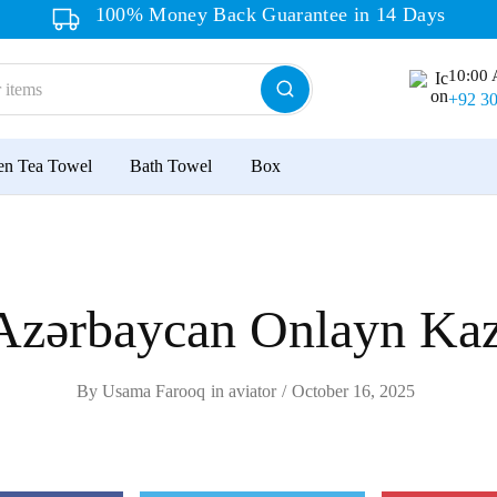
100% Money Back Guarantee in 14 Days
10:00 
+92 3
en Tea Towel
Bath Towel
Box
Azərbaycan Onlayn Kaz
By
Usama Farooq
in
aviator
October 16, 2025