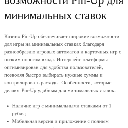
возможности Pin-Up для
минимальных ставок
Казино Pin-Up обеспечивает широкие возможности
для игры на минимальных ставках благодаря
разнообразию игровых автоматов и карточных игр с
низким порогом входа. Интерфейс платформы
оптимизирован для удобства пользователей,
позволяя быстро выбирать нужные суммы и
контролировать расходы. Особенности, которые
делают Pin-Up удобным для минимальных ставок:
Наличие игр с минимальными ставками от 1
рубля;
Мобильная версия и приложение с полным