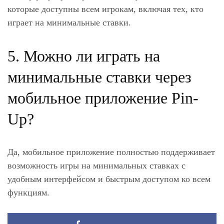
которые доступны всем игрокам, включая тех, кто
играет на минимальные ставки.
5. Можно ли играть на
минимальные ставки через
мобильное приложение Pin-
Up?
Да, мобильное приложение полностью поддерживает
возможность игры на минимальных ставках с
удобным интерфейсом и быстрым доступом ко всем
функциям.