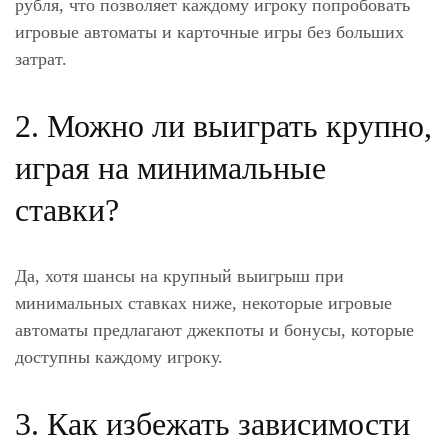
рубля, что позволяет каждому игроку попробовать
игровые автоматы и карточные игры без больших
затрат.
2. Можно ли выиграть крупно,
играя на минимальные
ставки?
Да, хотя шансы на крупный выигрыш при
минимальных ставках ниже, некоторые игровые
автоматы предлагают джекпоты и бонусы, которые
доступны каждому игроку.
3. Как избежать зависимости