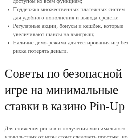
доступом ко всем функциям;
Поддержка множественных платежных систем
для удобного пополнения и вывода средств;
Регулярные акции, бонусы и кешбэк, которые
увеличивают шансы на выигрыш;
Наличие демо-режима для тестирования игр без
риска потерять деньги.
Советы по безопасной
игре на минимальные
ставки в казино Pin-Up
Для снижения рисков и получения максимального
удовольствия от игры стоит следовать простым, но