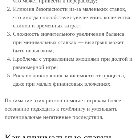
что может привести к перерасходу;
Иллюзия безопасности из-за маленьких ставок,
что иногда способствует увеличению количества
спинов и временных затрат;
Сложность значительного увеличения баланса
при минимальных ставках — выигрыш может
быть невысоким;
Проблемы с управлением эмоциями при долгой и
равномерной игре;
Риск возникновения зависимости от процесса,
даже при малых финансовых вложениях.
Понимание этих рисков помогает игрокам более
осознанно подходить к гемблингу и уменьшать
потенциальные негативные последствия.
Как минимальные ставки