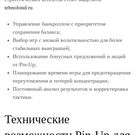
tehnofond.ru
Управление банкроллом с приоритетом
сохранения баланса;
Выбор игр с низкой волатильностью для более
стабильных выигрышей;
Использование бонусных предложений и акций
от Pin-Up;
Планирование времени игры для предотвращения
переутомления и потерей концентрации;
Постоянный анализ результатов и корректировка
тактики.
Технические