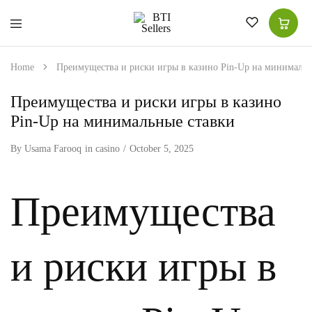
BTI
High-
Sellers
Quality
for
Home
Преимущества и риски игры в казино Pin-Up на минимальн
Superior
Choice
|
Преимущества и риски игры в казино
Women
Shawls
Pin-Up на минимальные ставки
|
Men
By
Usama Farooq
in
casino
October 5, 2025
Suits
|
Kitchen
Tea
Towel
Преимущества
и риски игры в