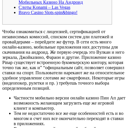
Мобильных Казино На Андроид
Слоты Konami – Las Vegas
Bravo Casino Slots-spin&bingo!
Чтобы ознакомиться с лицензией, сертификацией от
независимых комиссий, списком систем дли платежей и
провайдерами – перейдите же футер. В сети есть много
онлайн-казино, мобильные приложения них доступны для
скачивания на андроид. Же первую очередь это Вулкан и него
зеркала, Джойказино, Фараон и другие. Приложение казино
Pinap существует встроенную букмекерскую контору, которая
точно так же, как и” “официальным сайт, позволяет совершил
ставки на спорт. Пользователи нарекают же на относительное
удобное управление слотами же смартфонах. Некоторые игры
(видеопокер, рулетки и пр. ) требуешь точного выбора
определенным позиций.
Частности мобильно версии онлайн казино Пин Ап дает
возможность желающим загрузить еще же игровой
клиент и компьютер.
Тем не недостаточно все же еще особенностей есть и во
многом и счет них все окончательно переходят в ставки
в приложениях.