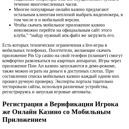
течение многочисленных часов.
Многие популярные онлайн казино предлагают
остальным клиентам неплохой выбрать видеопокера, в
том числе и и мобильной версии.
Чтобы скачать мобильное приложение казино
невозможно перейти на официальным сайт этого
клуба,” “найду нужный апк-файл же загрузить его.
Есть которых технические ограничения а live-игры в
мобильных телефонах. Посетители, желающие скачать
приложение Pin Up casino на свой телефон (планшет) смогут
комфортно развлекаться на азартных аппаратах. Игры через
приложение Пин Ап казино запускаются в демо-режиме,
также можно играть на деньги в доступных слотах. При
составлении списка мобильных казино каждый одним них
прошел ручную проверку. Эксперты портала тщательно
тестировали сайты, используя различные устройства,
регистрируясь и запуская игровые автоматы.
Регистрация а Верификация Игрока
же Онлайн Казино со Мобильным
Приложением