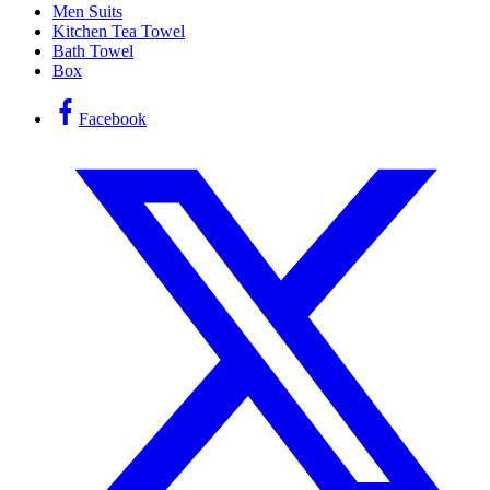
Men Suits
Kitchen Tea Towel
Bath Towel
Box
Facebook