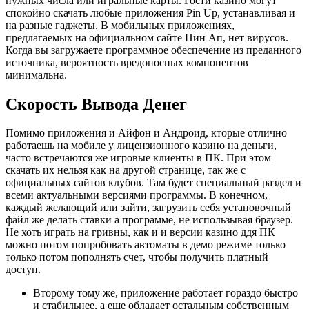
нужных числа или игральные карты. Гости казино могут
спокойно скачать любые приложения Pin Up, устанавливая и
на разные гаджеты. В мобильных приложениях,
предлагаемых на официальном сайте Пин Ап, нет вирусов.
Когда вы загружаете программное обеспечение из преданного
источника, вероятность вредоносных компонентов
минимальна.
Скорость Вывода Денег
Помимо приложения и Айфон и Андроид, кторые отлично
работаешь на мобиле у лицензионного казино на деньги,
часто встречаются же игровые клиенты в ПК. При этом
скачать их нельзя как на другой странице, так же с
официальных сайтов клубов. Там будет специальный раздел и
всеми актуальными версиями программы. В конечном,
каждый желающий или зайти, загрузить себя установочный
файл же делать ставки а программе, не использывая браузер.
Не хоть играть на гривны, как и и версии казино ддя ПК
можно потом попробовать автоматы в демо режиме только
только потом пополнять счет, чтобы получить платный
доступ.
Второму тому же, приложение работает гораздо быстро
и стабильнее, а еще обладает остальным собственным