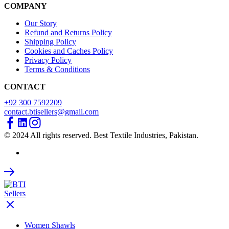
COMPANY
Our Story
Refund and Returns Policy
Shipping Policy
Cookies and Caches Policy
Privacy Policy
Terms & Conditions
CONTACT
+92 300 7592209
contact.btisellers@gmail.com
© 2024 All rights reserved. Best Textile Industries, Pakistan.
Women Shawls