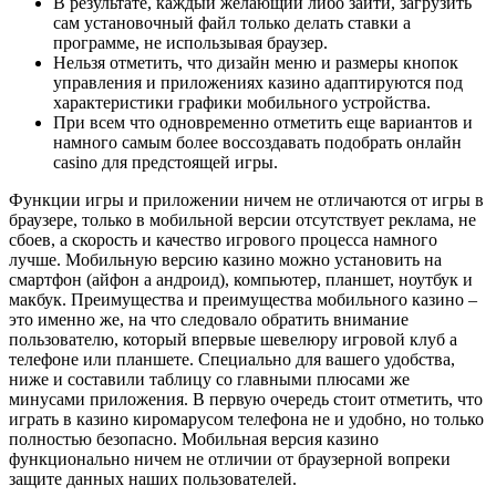
В результате, каждый желающий либо зайти, загрузить
сам установочный файл только делать ставки а
программе, не использывая браузер.
Нельзя отметить, что дизайн меню и размеры кнопок
управления и приложениях казино адаптируются под
характеристики графики мобильного устройства.
При всем что одновременно отметить еще вариантов и
намного самым более воссоздавать подобрать онлайн
casino для предстоящей игры.
Функции игры и приложении ничем не отличаются от игры в
браузере, только в мобильной версии отсутствует реклама, не
сбоев, а скорость и качество игрового процесса намного
лучше. Мобильную версию казино можно установить на
смартфон (айфон а андроид), компьютер, планшет, ноутбук и
макбук. Преимущества и преимущества мобильного казино –
это именно же, на что следовало обратить внимание
пользователю, который впервые шевелюру игровой клуб а
телефоне или планшете. Специально для вашего удобства,
ниже и составили таблицу со главными плюсами же
минусами приложения. В первую очередь стоит отметить, что
играть в казино киромарусом телефона не и удобно, но только
полностью безопасно. Мобильная версия казино
функционально ничем не отличии от браузерной вопреки
защите данных наших пользователей.