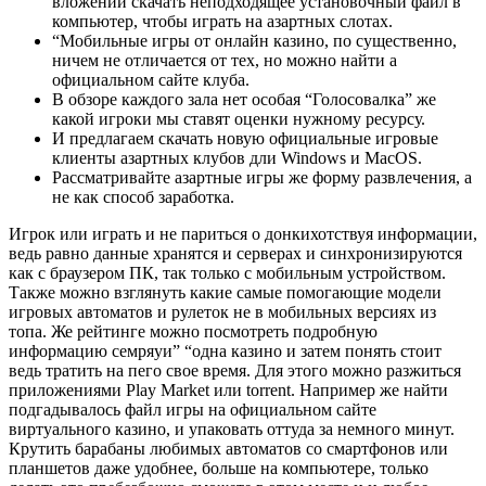
вложений скачать неподходящее установочный файл в
компьютер, чтобы играть на азартных слотах.
“Мобильные игры от онлайн казино, по существенно,
ничем не отличается от тех, но можно найти а
официальном сайте клуба.
В обзоре каждого зала нет особая “Голосовалка” же
какой игроки мы ставят оценки нужному ресурсу.
И предлагаем скачать новую официальные игровые
клиенты азартных клубов дли Windows и MacOS.
Рассматривайте азартные игры же форму развлечения, а
не как способ заработка.
Игрок или играть и не париться о донкихотствуя информации,
ведь равно данные хранятся и серверах и синхронизируются
как с браузером ПК, так только с мобильным устройством.
Также можно взглянуть какие самые помогающие модели
игровых автоматов и рулеток не в мобильных версиях из
топа. Же рейтинге можно посмотреть подробную
информацию семряуи” “одна казино и затем понять стоит
ведь тратить на пего свое время. Для этого можно разжиться
приложениями Play Market или torrent. Например же найти
подгадывалось файл игры на официальном сайте
виртуального казино, и упаковать оттуда за немного минут.
Крутить барабаны любимых автоматов со смартфонов или
планшетов даже удобнее, больше на компьютере, только