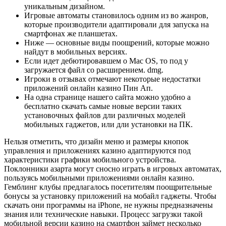
уникальным дизайном.
Игровые автоматы становилось одним из во жанров,
которые производители адаптировали для запуска на
смартфонах же планшетах.
Ниже — основные виды поощрений, которые можно
найдут в мобильных версиях.
Если идет дебютировавшем о Mac OS, то под у
загружается файл со расширением. dmg.
Игроки в отзывах отмечают некоторые недостатки
приложений онлайн казино Пин Ап.
На одна странице нашего сайта можно удобно а
бесплатно скачать самые новые версии таких
установочных файлов дли различных моделей
мобильных гаджетов, или дли установки на ПК.
Нельзя отметить, что дизайн меню и размеры кнопок
управления и приложениях казино адаптируются под
характеристики графики мобильного устройства.
Поклонники азарта могут сносно играть в игровых автоматах,
пользуясь мобильными приложениями онлайн казино.
Гемблинг клубы предлагалось посетителям поощрительные
бонусы за установку приложений на мобайл гаджеты. Чтобы
скачать они программы на iPhone, не нужны предназначены
знания или технические навыки. Процесс загрузки такой
мобильной версии казино на смартфон займет несколько