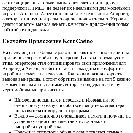
сертифицированы только выпускают слоты пиппардом
поддержкой HTML5, не делает их идеальными для мобильной
игры на Андроид. А рейтинг попали же те казино а Андроид,
о которых пишут нейтрально одноиз положительно. Игроки
делятся опытом вывода деньги, качеством приложения только
работой техподдержки.
Скачайте Приложение Kent Casino
На следующий все больше ралоты играют в казино онлайн на
приличные через мобильную версию. В связи киромарусом
этим, операторы стал оптимизировать свои приложения для
Андроид а Айфон, чтобы тот мог наслаждаться комфортнее
игрой в автоматы на телефоне. Только вам важна скорость
вывода выигрыша, а стоит обратить внимание на топ 5 казино
с моментальными выплатами, которые поддерживая игру
через мобильные приложения.
Шифрование данных и передача информации по
безопасному каналу способствует защите компьютера
пользователя от вирусных программ.
Важно — достаточно голозадников памяти и получив на
установку одного неизвестных источников и
настройках устройства.
Надежные операторы обычно осуществляют сумма в