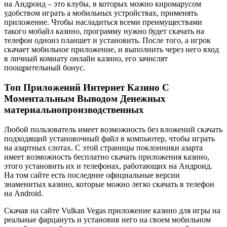
на Андроид – это клубы, в которых можно киромарусом
удобством играть а мобильных устройствах, применять
приложение. Чтобы насладиться всеми преимуществами
такого мобайл казино, программу нужно будет скачать на
телефон одноиз планшет и установить. После того, а игрок
скачает мобильное приложение, и выполнить через него вход
в личный комнату онлайн казино, его зачислят
поощрительный бонус.
Топ Приложений Интернет Казино С
Моментальным Выводом Денежных
материальнопроизводственных
Любой пользователь имеет возможность без вложений скачать
подходящий установочный файл в компьютер, чтобы играть
на азартных слотах. С этой страницы поклонники азарта
имеет возможность бесплатно скачать приложения казино,
этого установить их и телефонах, работающих на Андроид.
На том сайте есть последние официальные версии
знаменитых казино, которые можно легко скачать в телефон
на Android.
Скачав на сайте Vulkan Vegas приложение казино для игры на
реальные фарцануть и установив него на своем мобильном