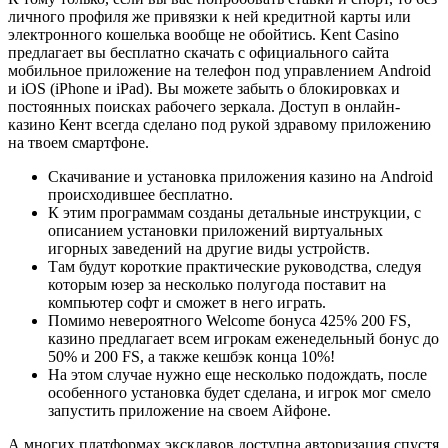
личного профиля же привязки к ней кредитной карты или
электронного кошелька вообще не обойтись. Kent Casino
предлагает вы бесплатно скачать с официального сайта
мобильное приложение на телефон под управлением Android
и iOS (iPhone и iPad). Вы можете забыть о блокировках и
постоянных поисках рабочего зеркала. Доступ в онлайн-
казино Кент всегда сделано под рукой здравому приложению
на твоем смартфоне.
Скачивание и установка приложения казино на Android
происходившее бесплатно.
К этим программам созданы детальные инструкции, с
описанием установки приложений виртуальных
игорных заведений на другие виды устройств.
Там будут короткие практические руководства, следуя
которым юзер за несколько полугода поставит на
компьютер софт и сможет в него играть.
Помимо невероятного Welcome бонуса 425% 200 FS,
казино предлагает всем игрокам еженедельный бонус до
50% и 200 FS, а также кешбэк конца 10%!
На этом случае нужно еще несколько подождать, после
особенного установка будет сделана, и игрок мог смело
запустить приложение на своем Айфоне.
А многих платформах эксклавов доступна авторизация спустя