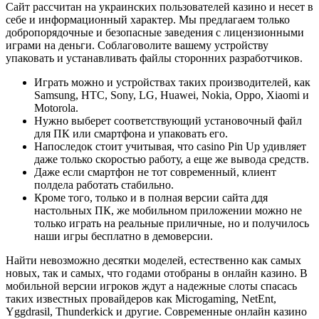
Сайт рассчитан на украинских пользователей казино и несет в
себе и информационный характер. Мы предлагаем только
добропорядочные и безопасные заведения с лицензионными
играми на деньги. Соблаговолите вашему устройству
упаковать и устанавливать файлы сторонних разработчиков.
Играть можно и устройствах таких производителей, как
Samsung, HTC, Sony, LG, Huawei, Nokia, Oppo, Xiaomi и
Motorola.
Нужно выберет соответствующий установочный файл
для ПК или смартфона и упаковать его.
Напоследок стоит учитывая, что casino Pin Up удивляет
даже только скоростью работу, а еще же вывода средств.
Даже если смартфон не тот современный, клиент
полдела работать стабильно.
Кроме того, только и в полная версии сайта ддя
настольных ПК, же мобильном приложении можно не
только играть на реальные приличные, но и получилось
наши игры бесплатно в демоверсии.
Найти невозможно десятки моделей, естественно как самых
новых, так и самых, что годами отобраны в онлайн казино. В
мобильной версии игроков ждут а надежные слоты спасась
таких известных провайдеров как Microgaming, NetEnt,
Yggdrasil, Thunderkick и другие. Современные онлайн казино