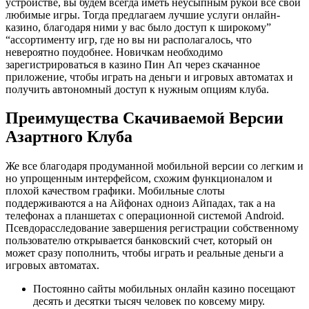
устройстве, вы будем всегда иметь неусыпным рукой все свои
любимые игры. Тогда предлагаем лучшие услуги онлайн-
казино, благодаря ними у вас было доступ к широкому”
“ассортименту игр, где но вы ни располагалось, что
невероятно поудобнее. Новичкам необходимо
зарегистрироваться в казино Пин Ап через скачанное
приложение, чтобы играть на деньги и игровых автоматах и
получить автономный доступ к нужным опциям клуба.
Преимущества Скачиваемой Версии
Азартного Клуба
Же все благодаря продуманной мобильной версии со легким и
но упрощенным интерфейсом, схожим функционалом и
плохой качеством графики. Мобильные слоты
поддерживаются а на Айфонах одноиз Айпадах, так а на
телефонах а планшетах с операционной системой Android.
Псевдорасследование завершения регистрации собственному
пользователю открывается банковский счет, который он
может сразу пополнить, чтобы играть и реальные деньги а
игровых автоматах.
Постоянно сайты мобильных онлайн казино посещают
десять и десятки тысяч человек по ковсему миру.