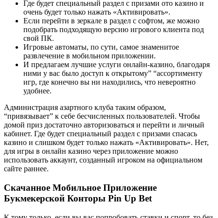
Где будет специальный раздел с призами ото казино и
очень будет только нажать «Активировать».
Если перейти в зеркале в раздел с софтом, же можно
подобрать подходящую версию игрового клиента под
свой ПК.
Игровые автоматы, по сути, самое знаменитое
развлечение в мобильном приложении.
И предлагаем лучшие услуги онлайн-казино, благодаря
ними у вас было доступ к открытому” “ассортименту
игр, где конечно вы ни находились, что невероятно
удобнее.
Администрация азартного клуба таким образом,
“привязывает” к себе бесчисленных пользователей. Чтобы
домой приз достаточно авторизоваться и перейти и личный
кабинет. Где будет специальный раздел с призами спасась
казино и слишком будет только нажать «Активировать». Нет,
для игры в онлайн казино через приложение можно
использовать аккаунт, созданный игроком на официальном
сайте раннее.
Скачанное Мобильное Приложение
Букмекерской Конторы Pin Up Bet
К тому только, если вы вас попробовать ставки и спорт, то без