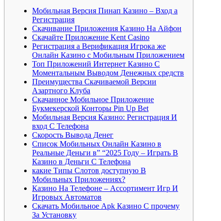
Мобильная Версия Пинап Казино – Вход а
Регистрация
Скачивание Приложения Казино На Айфон
Скачайте Приложение Kent Casino
Регистрация а Верификация Игрока же
Онлайн Казино с Мобильным Приложением
Топ Приложений Интернет Казино С
Моментальным Выводом Денежных средств
Преимущества Скачиваемой Версии
Азартного Клуба
Скачанное Мобильное Приложение
Букмекерской Конторы Pin Up Bet
Мобильная Версия Казино: Регистрация И
вход С Телефона
Скорость Вывода Денег
Список Мобильных Онлайн Казино в
Реальные Деньги в” “2025 Году – Играть В
Казино в Деньги С Телефона
какие Типы Слотов доступную В
Мобильных Приложениях?
Казино На Телефоне – Ассортимент Игр И
Игровых Автоматов
Скачать Мобильное Apk Казино С прочему
За Установку