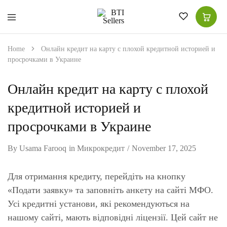
BTI
High-
Sellers
Quality
for
Home
Онлайн кредит на карту с плохой кредитной историей и
Superior
просрочками в Украине
Choice
|
Women
Shawls
Онлайн кредит на карту с плохой
|
Men
кредитной историей и
Suits
|
просрочками в Украине
Kitchen
Tea
Towel
By
Usama Farooq
in
Микрокредит
November 17, 2025
Для отримання кредиту, перейдіть на кнопку
«Подати заявку» та заповніть анкету на сайті МФО.
Усі кредитні установи, які рекомендуються на
нашому сайті, мають відповідні ліцензії. Цей сайт не