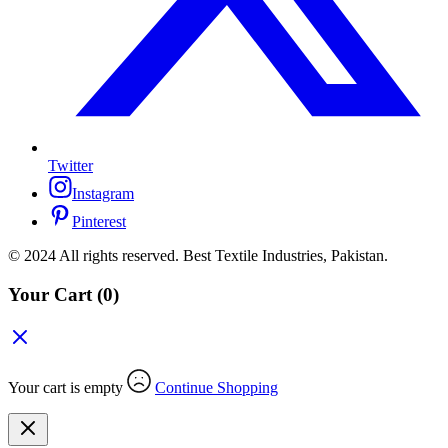
Twitter
Instagram
Pinterest
© 2024 All rights reserved. Best Textile Industries, Pakistan.
Your Cart
(0)
Your cart is empty
Continue Shopping