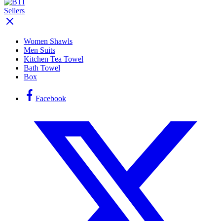
Women Shawls
Men Suits
Kitchen Tea Towel
Bath Towel
Box
Facebook