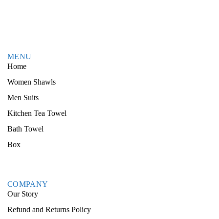
MENU
Home
Women Shawls
Men Suits
Kitchen Tea Towel
Bath Towel
Box
COMPANY
Our Story
Refund and Returns Policy