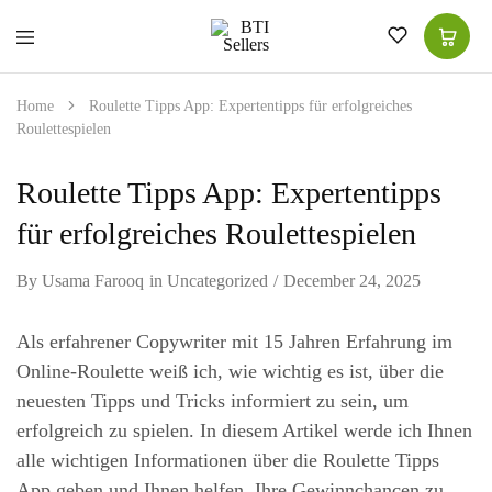
BTI
High-
Sellers
Quality
for
Home
Roulette Tipps App: Expertentipps für erfolgreiches
Superior
Roulettespielen
Choice
|
Women
Shawls
Roulette Tipps App: Expertentipps
|
Men
für erfolgreiches Roulettespielen
Suits
|
Kitchen
By
Usama Farooq
in
Uncategorized
December 24, 2025
Tea
Towel
Als erfahrener Copywriter mit 15 Jahren Erfahrung im
Online-Roulette weiß ich, wie wichtig es ist, über die
neuesten Tipps und Tricks informiert zu sein, um
erfolgreich zu spielen. In diesem Artikel werde ich Ihnen
alle wichtigen Informationen über die Roulette Tipps
App geben und Ihnen helfen, Ihre Gewinnchancen zu