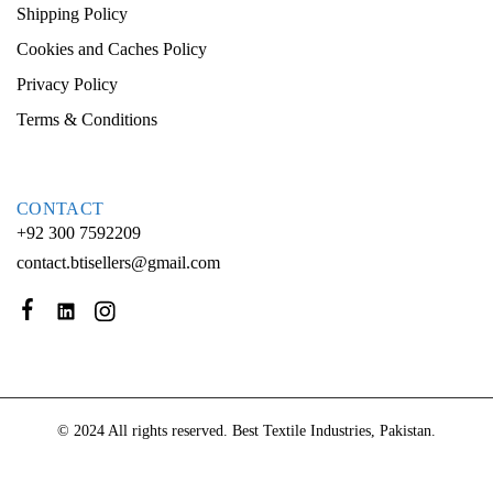
Shipping Policy
Cookies and Caches Policy
Privacy Policy
Terms & Conditions
CONTACT
+92 300 7592209
contact.btisellers@gmail.com
© 2024 All rights reserved. Best Textile Industries, Pakistan.