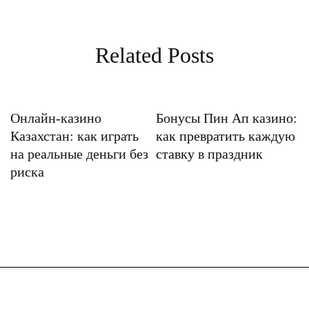
Related Posts
Онлайн‑казино
Бонусы Пин Ап казино:
Казахстан: как играть
как превратить каждую
на реальные деньги без
ставку в праздник
риска