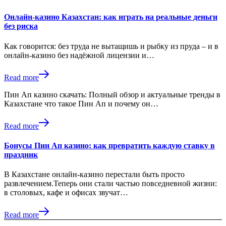
Онлайн‑казино Казахстан: как играть на реальные деньги
без риска
Как говорится: без труда не вытащишь и рыбку из пруда – и в
онлайн‑казино без надёжной лицензии и…
Read more
Пин Ап казино скачать: Полный обзор и актуальные тренды в
Казахстане что такое Пин Ап и почему он…
Read more
Бонусы Пин Ап казино: как превратить каждую ставку в
праздник
В Казахстане онлайн‑казино перестали быть просто
развлечением.Теперь они стали частью повседневной жизни:
в столовых, кафе и офисах звучат…
Read more