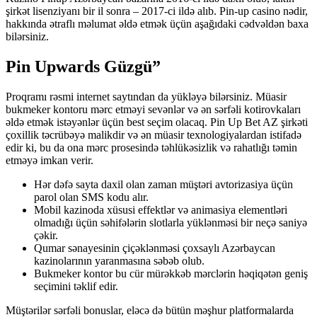
şirkət lisenziyanı bir il sonra – 2017-ci ildə alıb. Pin-up casino nədir,
hakkında ətraflı məlumat əldə etmək üçün aşağıdaki cədvəldən baxa
bilərsiniz.
Pin Upwards Güzgü”
Proqramı rəsmi internet saytından da yükləyə bilərsiniz. Müasir
bukmeker kontoru mərc etməyi sevənlər və ən sərfəli kotirovkaları
əldə etmək istəyənlər üçün best seçim olacaq. Pin Up Bet AZ şirkəti
çoxillik təcrübəyə malikdir və ən müasir texnologiyalardan istifadə
edir ki, bu da ona mərc prosesində təhlükəsizlik və rahatlığı təmin
etməyə imkan verir.
Hər dəfə sayta daxil olan zaman müştəri avtorizasiya üçün
parol olan SMS kodu alır.
Mobil kazinoda xüsusi effektlər və animasiya elementləri
olmadığı üçün səhifələrin slotlarla yüklənməsi bir neçə saniyə
çəkir.
Qumar sənayesinin çiçəklənməsi çoxsaylı Azərbaycan
kazinolarının yaranmasına səbəb olub.
Bukmeker kontor bu cür mürəkkəb mərclərin həqiqətən geniş
seçimini təklif edir.
Müştərilər sərfəli bonuslar, eləcə də bütün məşhur platformalarda