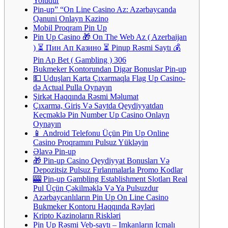
Yoludur
Pin-up” “On Line Casino Az: Azərbaycanda
Qanuni Onlayn Kazino
Mobil Proqram Pin Up
Pin Up Casino 🎁 On The Web Az ( Azerbaijan
) ⏳ Пин Ап Казино ⏳ Pinup Rəsmi Saytı 💰
Pin Ap Bet ( Gambling ) 306
Bukmeker Kontorundan Digər Bonuslar Pin-up
💵 Uduşları Karta Çıxarmaqla Flag Up Casino-
də Actual Pulla Oynayın
Şirkət Haqqında Rəsmi Məlumat
Çıxarma, Giriş Və Saytda Qeydiyyatdan
Keçməklə Pin Number Up Casino Onlayn
Oynayın
📱 Android Telefonu Üçün Pin Up Online
Casino Proqramını Pulsuz Yükləyin
Əlavə Pin-up
🎁 Pin-up Casino Qeydiyyat Bonusları Və
Depozitsiz Pulsuz Fırlanmalarla Promo Kodlar
🎰 Pin-up Gambling Establishment Slotları Real
Pul Üçün Çəkilməklə Və Ya Pulsuzdur
Azərbaycanlıların Pin Up On Line Casino
Bukmeker Kontoru Haqqında Rəyləri
Kripto Kazinoların Riskləri
Pin Up Rəsmi Veb-saytı – Imkanların Icmalı