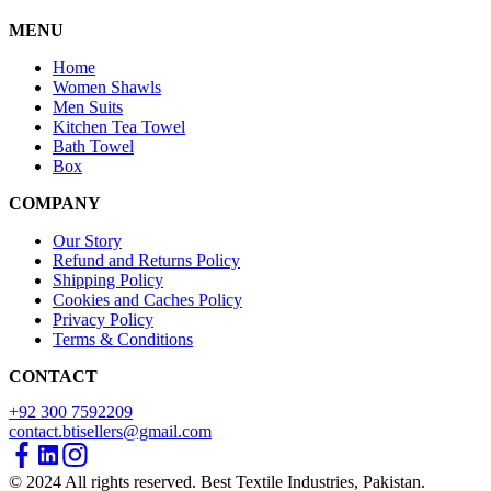
MENU
Home
Women Shawls
Men Suits
Kitchen Tea Towel
Bath Towel
Box
COMPANY
Our Story
Refund and Returns Policy
Shipping Policy
Cookies and Caches Policy
Privacy Policy
Terms & Conditions
CONTACT
+92 300 7592209
contact.btisellers@gmail.com
© 2024 All rights reserved. Best Textile Industries, Pakistan.