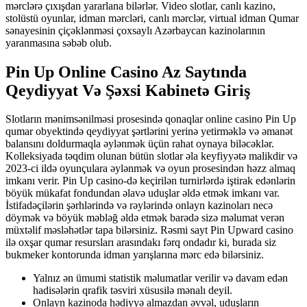
mərclərə çıxışdan yararlana bilərlər. Video slotlar, canlı kazino,
stolüstü oyunlar, idman mərcləri, canlı mərclər, virtual idman Qumar
sənayesinin çiçəklənməsi çoxsaylı Azərbaycan kazinolarının
yaranmasına səbəb olub.
Pin Up Online Casino Az Saytında
Qeydiyyat Və Şəxsi Kabinetə Giriş
Slotların mənimsənilməsi prosesində qonaqlar online casino Pin Up
qumar obyektində qeydiyyat şərtlərini yerinə yetirməklə və əmanət
balansını doldurmaqla əylənmək üçün rahat oynaya biləcəklər.
Kolleksiyada təqdim olunan bütün slotlar əla keyfiyyətə malikdir və
2023-ci ildə oyunçulara əylənmək və oyun prosesindən həzz almaq
imkanı verir. Pin Up casino-də keçirilən turnirlərdə iştirak edənlərin
böyük mükafat fondundan əlavə uduşlar əldə etmək imkanı var.
İstifadəçilərin şərhlərində və rəylərində onlayn kazinoları necə
döymək və böyük məbləğ əldə etmək barədə sizə məlumat verən
müxtəlif məsləhətlər tapa bilərsiniz. Rəsmi sayt Pin Upward casino
ilə oxşar qumar resursları arasındakı fərq ondadır ki, burada siz
bukmeker kontorunda idman yarışlarına mərc edə bilərsiniz.
Yalnız ən ümumi statistik məlumatlar verilir və davam edən
hadisələrin qrafik təsviri xüsusilə mənalı deyil.
Onlayn kazinoda hədiyyə almazdan əvvəl, uduşların