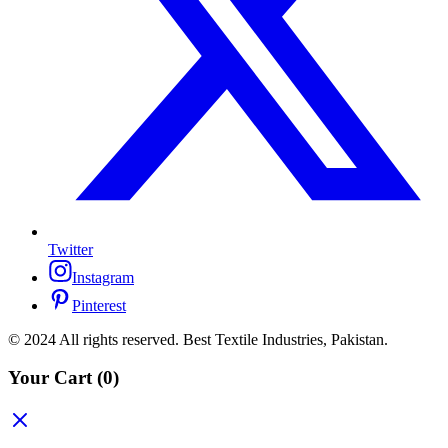
Twitter
Instagram
Pinterest
© 2024 All rights reserved. Best Textile Industries, Pakistan.
Your Cart
(0)