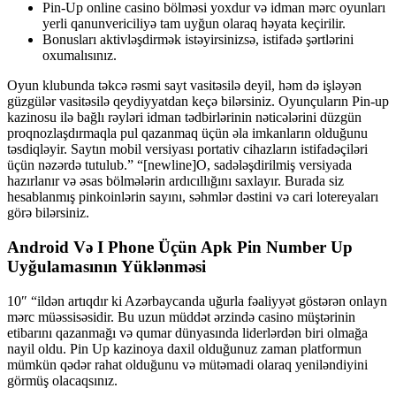
Pin-Up online casino bölməsi yoxdur və idman mərc oyunları
yerli qanunvericiliyə tam uyğun olaraq həyata keçirilir.
Bonusları aktivləşdirmək istəyirsinizsə, istifadə şərtlərini
oxumalısınız.
Oyun klubunda təkcə rəsmi sayt vasitəsilə deyil, həm də işləyən
güzgülər vasitəsilə qeydiyyatdan keçə bilərsiniz. Oyunçuların Pin-up
kazinosu ilə bağlı rəyləri idman tədbirlərinin nəticələrini düzgün
proqnozlaşdırmaqla pul qazanmaq üçün əla imkanların olduğunu
təsdiqləyir. Saytın mobil versiyası portativ cihazların istifadəçiləri
üçün nəzərdə tutulub.” “[newline]O, sadələşdirilmiş versiyada
hazırlanır və əsas bölmələrin ardıcıllığını saxlayır. Burada siz
hesablanmış pinkoinlərin sayını, səhmlər dəstini və cari lotereyaları
görə bilərsiniz.
Android Və I Phone Üçün Apk Pin Number Up
Uyğulamasının Yüklənməsi
10″ “ildən artıqdır ki Azərbaycanda uğurla fəaliyyət göstərən onlayn
mərc müəssisəsidir. Bu uzun müddət ərzində casino müştərinin
etibarını qazanmağı və qumar dünyasında liderlərdən biri olmağa
nayil oldu. Pin Up kazinoya daxil olduğunuz zaman platformun
mümkün qədər rahat olduğunu və mütəmadi olaraq yeniləndiyini
görmüş olacaqsınız.