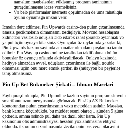
naməlum mənbələrdən yüklənmiş proqram təminatının
quraşdırılmasına icazə verməlisiniz.
Və belə platformalar internetə qoşulmadan de uma rahatlıqla
oyunu oynamağa imkan verir.
İcmalın dərc edilməsi Pin Upwards casino-dən pulun çıxarılmasında
əsassız gecikmələrin olmamasını təsdiqləyir. Mövcud hesablaşma
xidmətləri vasitəsilə uduşları əldə edərək rahat şəraitdə əylənmək və
ya pul üçün oynaya bilərsiniz. Oyunçular öz rəylərində yazırlar ki,
Pin Upwards kazino saytında əmanətlər olmadan qarşılanma təmin
edilmir. Pin Way up casino online tərəfindən təklif olunan bütün
bonuslar öz oyunçu ofisində aktivləşdiriləcək. Onlayn kazinoda
hədiyyə almazdan əvvəl, uduşların çıxarılması ilə bağlı trouble
olmaması üçün onu mərc etmək şərtləri ilə (müəyyən bir peyjerlə)
tanış olmalısınız.
Pin Up Bet Bukmeker Şirkəti – Idman Mərcləri
Fayl quraşdırıldıqda, Pin Up online kazino saytının proqram simvolu
smartfonunuzun menyusunda görünəcək. Pin-Up AZ Bukmeker
kontorundan pulun çıxarılmasının vaxtı metoddan asılıdır. Məsələn,
bank kartına köçürdükdə, bu müddət rəsmi olaraq 1 gündən 5 günə
qədərdir, amma əslində pul daha tez daxil olur karta. Pin Up
kazinonun ofis administrasiyası hesabın yoxlanılmasına ehtiyac
olduqda, ilk pulun çıxarılmasında gecikmənin baş verə biləcəyini