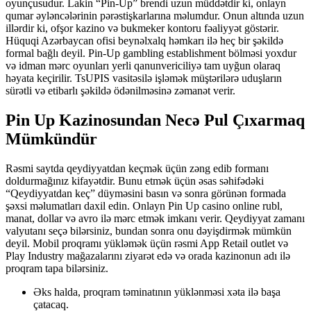
oyunçusudur. Lakin “Pin-Up” brendi uzun müddətdir ki, onlayn
qumar əyləncələrinin pərəstişkarlarına məlumdur. Onun altında uzun
illərdir ki, ofşor kazino və bukmeker kontoru fəaliyyət göstərir.
Hüquqi Azərbaycan ofisi beynəlxalq həmkarı ilə heç bir şəkildə
formal bağlı deyil. Pin-Up gambling establishment bölməsi yoxdur
və idman mərc oyunları yerli qanunvericiliyə tam uyğun olaraq
həyata keçirilir. TsUPIS vasitəsilə işləmək müştərilərə uduşların
sürətli və etibarlı şəkildə ödənilməsinə zəmanət verir.
Pin Up Kazinosundan Necə Pul Çıxarmaq
Mümkündür
Rəsmi saytda qeydiyyatdan keçmək üçün zəng edib formanı
doldurmağınız kifayətdir. Bunu etmək üçün əsas səhifədəki
“Qeydiyyatdan keç” düyməsini basın və sonra görünən formada
şəxsi məlumatları daxil edin. Onlayn Pin Up casino online rubl,
manat, dollar və avro ilə mərc etmək imkanı verir. Qeydiyyat zamanı
valyutanı seçə bilərsiniz, bundan sonra onu dəyişdirmək mümkün
deyil. Mobil proqramı yükləmək üçün rəsmi App Retail outlet və
Play Industry mağazalarını ziyarət edə və orada kazinonun adı ilə
proqram tapa bilərsiniz.
Əks halda, proqram təminatının yüklənməsi xəta ilə başa
çatacaq.