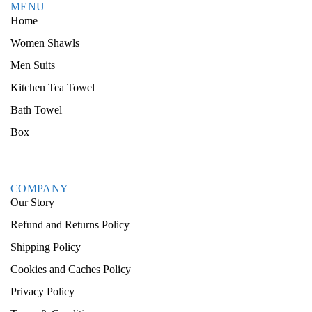
MENU
Home
Women Shawls
Men Suits
Kitchen Tea Towel
Bath Towel
Box
COMPANY
Our Story
Refund and Returns Policy
Shipping Policy
Cookies and Caches Policy
Privacy Policy