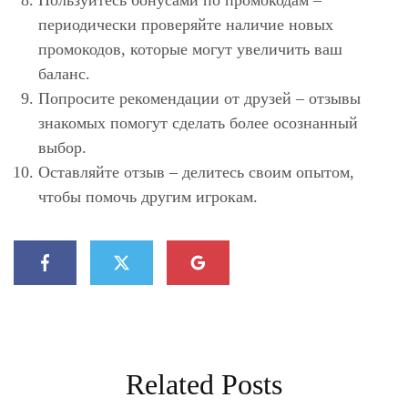
периодически проверяйте наличие новых
промокодов, которые могут увеличить ваш
баланс.
Попросите рекомендации от друзей – отзывы
знакомых помогут сделать более осознанный
выбор.
Оставляйте отзыв – делитесь своим опытом,
чтобы помочь другим игрокам.
Related Posts