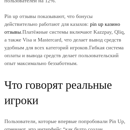
пользователей на 12%.
Pin up отзывы показывают, что бонусы
действительно работают для казахов:
pin up казино
отзывы
.Платёжные системы включают Kazzpay, Qliq,
а также Visa и Mastercard, что делает вывод средств
удобным для всех категорий игроков.Гибкая система
оплаты и вывода средств делает пользовательский
опыт максимально беззаботным.
Что говорят реальные
игроки
Пользователи, которые впервые попробовали Pin Up,
отмечают, что интерфейс “как будто создан