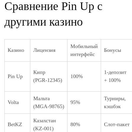
Сравнение Pin Up с
другими казино
Мобильный
Казино
Лицензия
Бонусы
интерфейс
Кипр
1‑депозит
Pin Up
100%
(PGR‑12345)
+ 100%
Мальта
Турниры,
Volta
95%
(MGA‑98765)
кэшбэк
Казахстан
BetKZ
80%
Слот‑пакет
(KZ‑001)