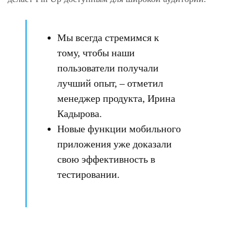
Мы всегда стремимся к
тому, чтобы наши
пользователи получали
лучший опыт, – отметил
менеджер продукта, Ирина
Кадырова.
Новые функции мобильного
приложения уже доказали
свою эффективность в
тестировании.