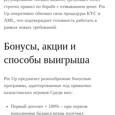
строгих правил по борьбе с отмыванием денег. Pin
Up оперативно обновил свои процедуры KYC и
AML, что подтверждает готовность работать в
рамках новых требований.
Бонусы, акции и
способы выигрыша
Pin Up предлагает разнообразные бонусные
программы, адаптированные под привычки
казахстанских игроков.Среди них:
Первый депозит + 100% – при первом
пополнении баланса игрок получает