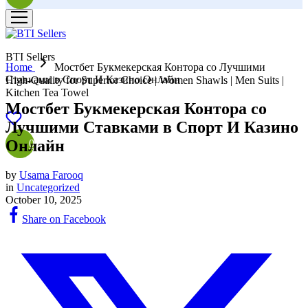
BTI Sellers
Home
Мостбет Букмекерская Контора со Лучшими
Ставками в Спорт И Казино Онлайн
High-Quality for Superior Choice | Women Shawls | Men Suits |
Kitchen Tea Towel
Мостбет Букмекерская Контора со
Лучшими Ставками в Спорт И Казино
Онлайн
0
by
Usama Farooq
in
Uncategorized
October 10, 2025
Share on Facebook