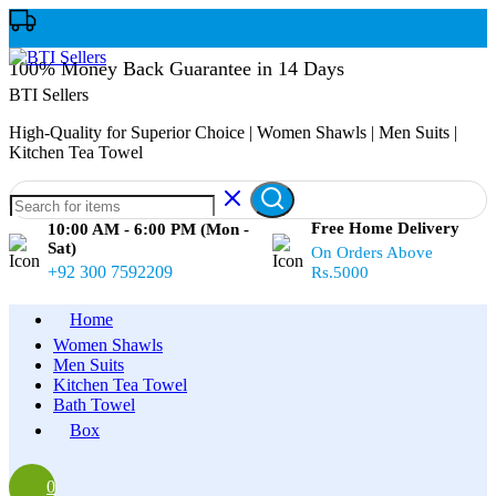
100% Money Back Guarantee in 14 Days
BTI Sellers
High-Quality for Superior Choice | Women Shawls | Men Suits |
Kitchen Tea Towel
Free Home Delivery
10:00 AM - 6:00 PM (Mon -
Sat)
On Orders Above
+92 300 7592209
Rs.5000
Home
Women Shawls
Men Suits
Kitchen Tea Towel
Bath Towel
Box
0