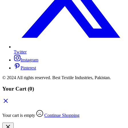
Twitter
Instagram
Pinterest
© 2024 All rights reserved. Best Textile Industries, Pakistan.
Your Cart
(0)
Your cart is empty
Continue Shopping