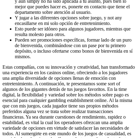
y aún simply no ha sido aplicada a tu asunto, pues bien lo
mejor que puedes hacer es, ponerte en contacto que tiene el
departamento sobre atención al usuario.
Y jugar a las diferentes opciones sobre juego, y not any
encasillarse en mi solo opción de entretenimiento.
Esto puede ser idóneo para algunos jugadores, mientras que
resulta molesto para otros.
Pueden ser promociones específicas, formar lado de un puro
de bienvenida, combinándose con un pase por tu primero
depósito, o incluso ofertarse como bonos de bienvenida en sí
mismos.
Estas compañías, con su innovación y creatividad, han transformado
una experiencia en los casinos online, ofreciendo a los jugadores
una amplia diversidade de opciones llenas de emoción con
entretenimiento. A continuación, te presentamos some sort of
algunos de los gigantes detrás de tus juegos favoritos. En la time
digital, la flexibilidad y variedad sobre los métodos sobre pago es
esencial para cualquier gambling establishment online. Al la misma
que con mis juegos, cada jugador tiene sus propios métodos
preferidos alguna vez se trata sobre realizar transacciones
financieras. Ya sea durante cuestiones de rendimiento, rapidez o
estabilidad, es vital la cual los operadores ofrezcan una amplia
variedade de opciones em virtude de satisfacer las necesidades de
todos. Al sumergirte en este mundo de los juegos de casualidad, es