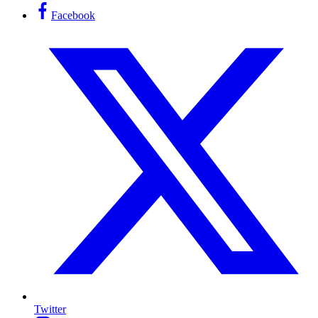
Facebook
Twitter