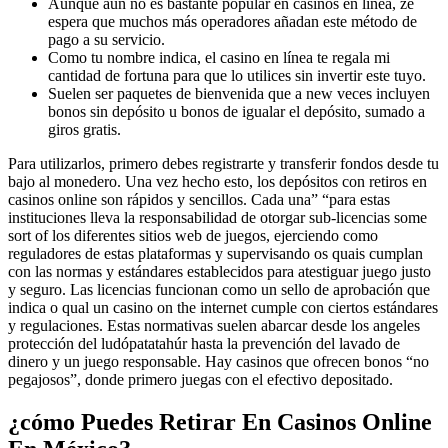
Aunque aún no es bastante popular en casinos en línea, ze
espera que muchos más operadores añadan este método de
pago a su servicio.
Como tu nombre indica, el casino en línea te regala mi
cantidad de fortuna para que lo utilices sin invertir este tuyo.
Suelen ser paquetes de bienvenida que a new veces incluyen
bonos sin depósito u bonos de igualar el depósito, sumado a
giros gratis.
Para utilizarlos, primero debes registrarte y transferir fondos desde tu
bajo al monedero. Una vez hecho esto, los depósitos con retiros en
casinos online son rápidos y sencillos. Cada una” “para estas
instituciones lleva la responsabilidad de otorgar sub-licencias some
sort of los diferentes sitios web de juegos, ejerciendo como
reguladores de estas plataformas y supervisando os quais cumplan
con las normas y estándares establecidos para atestiguar juego justo
y seguro. Las licencias funcionan como un sello de aprobación que
indica o qual un casino on the internet cumple con ciertos estándares
y regulaciones. Estas normativas suelen abarcar desde los angeles
protección del ludópatatahúr hasta la prevención del lavado de
dinero y un juego responsable. Hay casinos que ofrecen bonos “no
pegajosos”, donde primero juegas con el efectivo depositado.
¿cómo Puedes Retirar En Casinos Online