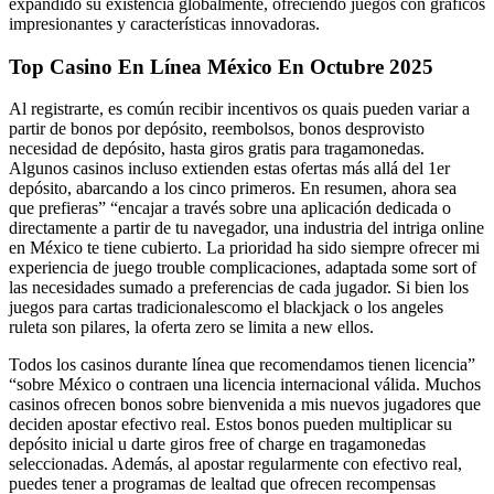
expandido su existencia globalmente, ofreciendo juegos con gráficos
impresionantes y características innovadoras.
Top Casino En Línea México En Octubre 2025
Al registrarte, es común recibir incentivos os quais pueden variar a
partir de bonos por depósito, reembolsos, bonos desprovisto
necesidad de depósito, hasta giros gratis para tragamonedas.
Algunos casinos incluso extienden estas ofertas más allá del 1er
depósito, abarcando a los cinco primeros. En resumen, ahora sea
que prefieras” “encajar a través sobre una aplicación dedicada o
directamente a partir de tu navegador, una industria del intriga online
en México te tiene cubierto. La prioridad ha sido siempre ofrecer mi
experiencia de juego trouble complicaciones, adaptada some sort of
las necesidades sumado a preferencias de cada jugador. Si bien los
juegos para cartas tradicionalescomo el blackjack o los angeles
ruleta son pilares, la oferta zero se limita a new ellos.
Todos los casinos durante línea que recomendamos tienen licencia”
“sobre México o contraen una licencia internacional válida. Muchos
casinos ofrecen bonos sobre bienvenida a mis nuevos jugadores que
deciden apostar efectivo real. Estos bonos pueden multiplicar su
depósito inicial u darte giros free of charge en tragamonedas
seleccionadas. Además, al apostar regularmente con efectivo real,
puedes tener a programas de lealtad que ofrecen recompensas