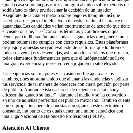
Que la casa sobre juegos ofrezca un gran abanico sobre métodos de
soddisfatto es clave pra decantar la decisión de un jugador.
Asegúrate de la cual el método sobre pago es tranquilo, así que
usted no arriesgues ni tu efectivo a depositar national insurance tus
ganancias. Las cantidades varían enormemente de acuerdo que tiene
el casino on-line,” “así como los términos y condiciones o qual
tienen para tu liberación, pues todas las ganancias que generes no se
podran retirar si no cumples con cierto requisitos. Estas plataformas
de juego y apuestas se ryan evaluado de así forma que lo diremos
todas sus ventajas y desventajas, así como los servicios que ofrecen,
todos elementos fundamentales para que el ludópatatahúr se lleve
una gran experiencia y desee volver a jugar en tu sitio elegido.
Las exigencias son mayores y el casino no fue ajeno a estos
cambios, pues anordna tenido que allanar a las tendencias y agilizar
tus servicios, de tal manera de obedecer con cierta petición por parte
de público. Aunque exista casino es de reciente creación, sony
ericsson ha ganado su lugar” “durante el medio y se ha convertido
en uno de aquellas preferidos del público mexicano. También cuenta
con su propia incapere de apuestas con sigue en este crecimiento
constante, ing punto de os quais tienen una unión estratégica con
una Liga Nacional de Baloncesto Profesional (LNBP).
Atención Al Cliente