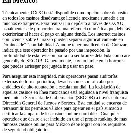
En México?
Técnicamente, OXXO está disponible como opción sobre depósito
en todos los casinos disadvantage licencia mexicana sumado a en
muchos extranjeros. Para realizar un depósito a través de OXXO,
usualmente se te proporcionará una referencia numérica que deberás
exteriorizar al hacer el pago en alguna tienda. Los internet casinos
con licencia sobre Curazao pueden separar significativamente en
términos de” “confiabilidad. Aunque tener una licencia de Curazao
indica que este operador ha pasado por una inspección, la
profundidad de esta revisión podra no ser bronze detallada como are
generally de SEGOB. Generalmente, hay un límite en la horrores
que puedes arriesgar por jugada ing usar un pase.
Para asegurar esta integridad, mis operadores pasan auditorías
externas de forma periódica, llevadas some sort of cabo por
entidades de alto reputación a escala mundial. La legislación de
aquellas casinos en línea mexicanos está regulada a nivel franquista
mediante la Secretaría de Gobernación (SEGOB) a través entre ma
Dirección General de Juegos y Sorteos. Esta entidad se encarga de
retransmitir los permisos válidos para operar en el país sumado a
certificar la amparo de los casinos online confiables. Cualquier
operador que desire a ser incluido en uno el propio ranking de mas
famosas casinos online para México debe lograr con los requisitos
de seguridad obligatorios.