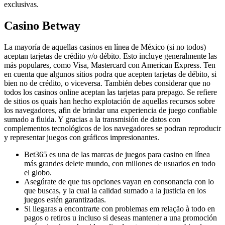
exclusivas.
Casino Betway
La mayoría de aquellas casinos en línea de México (si no todos)
aceptan tarjetas de crédito y/o débito. Esto incluye generalmente las
más populares, como Visa, Mastercard con American Express. Ten
en cuenta que algunos sitios podra que acepten tarjetas de débito, si
bien no de crédito, o viceversa. También debes considerar que no
todos los casinos online aceptan las tarjetas para prepago. Se refiere
de sitios os quais han hecho explotación de aquellas recursos sobre
los navegadores, afin de brindar una experiencia de juego confiable
sumado a fluida. Y gracias a la transmisión de datos con
complementos tecnológicos de los navegadores se podran reproducir
y representar juegos con gráficos impresionantes.
Bet365 es una de las marcas de juegos para casino en línea
más grandes delete mundo, con millones de usuarios en todo
el globo.
Asegúrate de que tus opciones vayan en consonancia con lo
que buscas, y la cual la calidad sumado a la justicia en los
juegos estén garantizadas.
Si llegaras a encontrarte con problemas em relação à todo en
pagos o retiros u incluso si deseas mantener a una promoción