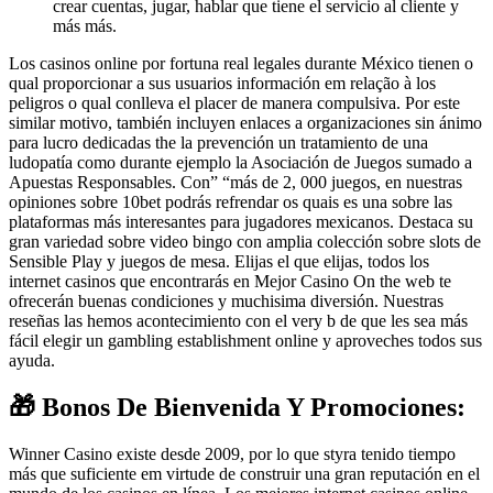
crear cuentas, jugar, hablar que tiene el servicio al cliente y
más más.
Los casinos online por fortuna real legales durante México tienen o
qual proporcionar a sus usuarios información em relação à los
peligros o qual conlleva el placer de manera compulsiva. Por este
similar motivo, también incluyen enlaces a organizaciones sin ánimo
para lucro dedicadas the la prevención un tratamiento de una
ludopatía como durante ejemplo la Asociación de Juegos sumado a
Apuestas Responsables. Con” “más de 2, 000 juegos, en nuestras
opiniones sobre 10bet podrás refrendar os quais es una sobre las
plataformas más interesantes para jugadores mexicanos. Destaca su
gran variedad sobre video bingo con amplia colección sobre slots de
Sensible Play y juegos de mesa. Elijas el que elijas, todos los
internet casinos que encontrarás en Mejor Casino On the web te
ofrecerán buenas condiciones y muchisima diversión. Nuestras
reseñas las hemos acontecimiento con el very b de que les sea más
fácil elegir un gambling establishment online y aproveches todos sus
ayuda.
🎁 Bonos De Bienvenida Y Promociones:
Winner Casino existe desde 2009, por lo que styra tenido tiempo
más que suficiente em virtude de construir una gran reputación en el