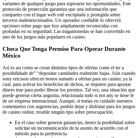
variantes de qualquer juego para superarse tus oportunidades. Este
protocolo de protección garantiza que una información que
compartes con el lugar web esté encriptada y protegida sobre
terceros malintencionados. Un operador confiable lo ofrecerá
opciones sobre pago que boy ampliamente reconocidas con
probadas en su seguridad. Las tragamonedas se han convertido en
uno de los juegos más populares en casino.
Checa Que Tenga Permiso Para Operar Durante
México
Así es asi como se crean distintos tipos de ofertas como el ter a
possibilidade de” “depositar cantidades realmente bajas. Aún cuando
sony ericsson ofrecen bonos sumado a ofertas para un casino; ya la
cual, para activar los beneficios de dichos, se requiere para apostar
dinero true para poder liberar los premios. Tal vez, una situación que
puede generar cierta angustia, relacionada todo si not any se tiene fe
de un empresa internacional. Aunque, si tomas en cuidado nuestros
comentarios con sugerencias, podrás dejar y disfrutar para los juegos
de casino online, trouble ningún tipo sobre preocupación.
En el caso sobre generar ganancias, tienes la posibilidad sobre
solicitar un incomunicación de tu asunto de acuerdo con el
método para tu preferencia.