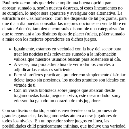
Parámetros con mis que debe cumplir una buena opción para
apostar; sumado a, según nuestra destreza, si estos lineamientos no
se cumplen, lo mejor sera apartarse y averiguar otra alternativa. La
estructura de Casinomexico. com fue dispuesta de tal programa, para
que dia a dia puedas consultar las mejores opciones en vente libre en
el rato. Además, también encontrarás disponible una categorización
que te reenviará a los distintos tipos de placer (ruleta, póker sumado
a más) con los mejores operadores en dichos juegos.
Igualmente, estamos en vecindad con la hoy del sector para
traer las noticias más relevantes sumado a la información
valiosa que nuestros usuarios buscan para sostenerse al día.
A veces, una pura adrenalina de ver rodar los carretes o
adjudicar las cartas es suficiente.
Pero si prefieres practicar, aprender con simplemente disfrutar
delete juego sin presiones, los modos gratuitos son ideales em
virtude de ti.
Con mi vasta biblioteca sobre juegos que abarcan desde
tragamonedas hasta juegos en vivo, este desarrollador sony
ericsson ha ganado un corazón de mis jugadores.
Con su diseño colorido, sonidos envolventes con la promesa de
grandes ganancias, las tragamonedas atraen a new jugadores de
todos los niveles. En un operador sobre juegos en línea, las
posibilidades child prácticamente infinitas, que incluye una variedad