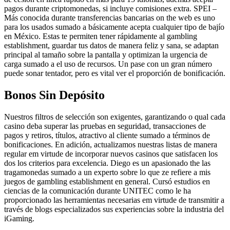
pagos durante criptomonedas, si incluye comisiones extra. SPEI –
Más conocida durante transferencias bancarias on the web es uno
para los usados sumado a básicamente acepta cualquier tipo de bajío
en México. Estas te permiten tener rápidamente al gambling
establishment, guardar tus datos de manera feliz y sana, se adaptan
principal al tamaño sobre la pantalla y optimizan la urgencia de
carga sumado a el uso de recursos. Un pase con un gran número
puede sonar tentador, pero es vital ver el proporción de bonificación.
Bonos Sin Depósito
Nuestros filtros de selección son exigentes, garantizando o qual cada
casino deba superar las pruebas en seguridad, transacciones de
pagos y retiros, títulos, atractivo al cliente sumado a términos de
bonificaciones. En adición, actualizamos nuestras listas de manera
regular em virtude de incorporar nuevos casinos que satisfacen los
dos los criterios para excelencia. Diego es un apasionado the las
tragamonedas sumado a un experto sobre lo que ze refiere a mis
juegos de gambling establishment en general. Cursó estudios en
ciencias de la comunicación durante UNITEC como le ha
proporcionado las herramientas necesarias em virtude de transmitir a
través de blogs especializados sus experiencias sobre la industria del
iGaming.