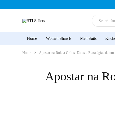
BTI
High-
Sellers
Quality
for
Superior
Home
Women Shawls
Men Suits
Kitch
Choice
|
Women
Shawls
Home
Apostar na Roleta Grátis: Dicas e Estratégias de um 
|
Men
Suits
|
Kitchen
Apostar na Ro
Tea
Towel