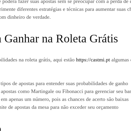
poderá fazer suas apostas sem se preocupar com a perda de di
imente diferentes estratégias e técnicas para aumentar suas 
com dinheiro de verdade.
a Ganhar na Roleta Grátis
ilidades na roleta grátis, aqui estão
https://castmi.pt
algumas d
 tipos de apostas para entender suas probabilidades de ganho
e apostas como Martingale ou Fibonacci para gerenciar seu ba
s em apenas um número, pois as chances de acerto são baixas
imite de apostas da mesa para não exceder seu orçamento
o