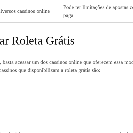
Pode ter limitações de apostas 
iversos cassinos online
paga
r Roleta Grátis
is, basta acessar um dos cassinos online que oferecem essa mo
assinos que disponibilizam a roleta grátis são: