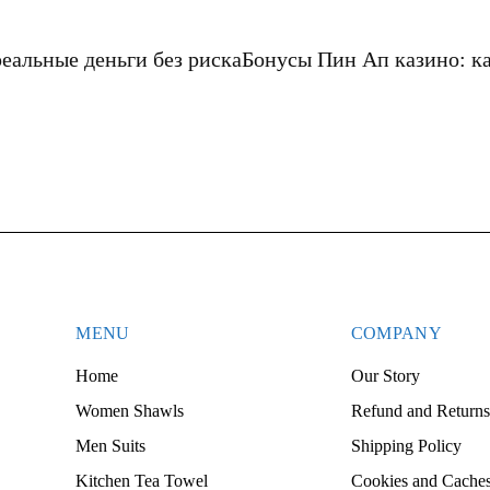
реальные деньги без риска
Бонусы Пин Ап казино: ка
MENU
COMPANY
Home
Our Story
Women Shawls
Refund and Returns
Men Suits
Shipping Policy
Kitchen Tea Towel
Cookies and Caches