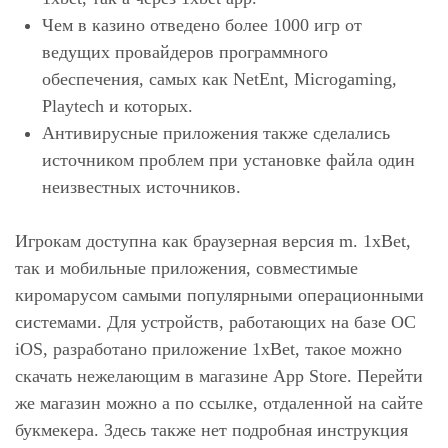
Чем в казино отведено более 1000 игр от
ведущих провайдеров программного
обеспечения, самых как NetEnt, Microgaming,
Playtech и которых.
Антивирусные приложения также сделались
источником проблем при установке файла один
неизвестных источников.
Игрокам доступна как браузерная версия m. 1xBet,
так и мобильные приложения, совместимые
киромарусом самыми популярными операционными
системами. Для устройств, работающих на базе ОС
iOS, разработано приложение 1xBet, такое можно
скачать нежелающим в магазине App Store. Перейти
же магазин можно а по ссылке, отдаленной на сайте
букмекера. Здесь также нет подробная инструкция