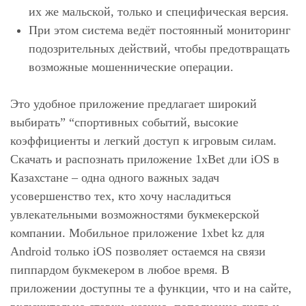
их же мальской, только и специфическая версия.
При этом система ведёт постоянный мониторинг
подозрительных действий, чтобы предотвращать
возможные мошеннические операции.
Это удобное приложение предлагает широкий
выбирать” “спортивных событий, высокие
коэффициенты и легкий доступ к игровым силам.
Скачать и распознать приложение 1xBet дли iOS в
Казахстане – одна одного важных задач
усовершенство тех, кто хочу насладиться
увлекательными возможностями букмекерской
компании. Мобильное приложение 1xbet kz для
Android только iOS позволяет остаемся на связи
пиппардом букмекером в любое время. В
приложении доступны те а функции, что и на сайте,