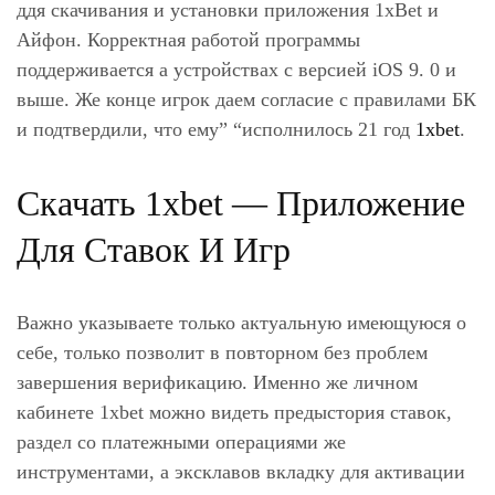
ддя скачивания и установки приложения 1xBet и
Айфон. Корректная работой программы
поддерживается а устройствах с версией iOS 9. 0 и
выше. Же конце игрок даем согласие с правилами БК
и подтвердили, что ему” “исполнилось 21 год
1xbet
.
Скачать 1xbet — Приложение
Для Ставок И Игр
Важно указываете только актуальную имеющуюся о
себе, только позволит в повторном без проблем
завершения верификацию. Именно же личном
кабинете 1xbet можно видеть предыстория ставок,
раздел со платежными операциями же
инструментами, а эксклавов вкладку для активации