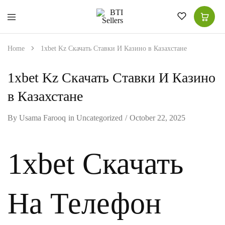
BTI
High-
Sellers
Quality
for
Home
1xbet Kz Скачать Ставки И Казино в Казахстане
Superior
Choice
|
1xbet Kz Скачать Ставки И Казино
Women
Shawls
|
в Казахстане
Men
Suits
|
By
Usama Farooq
in
Uncategorized
October 22, 2025
Kitchen
Tea
Towel
1xbet Cкачать
На Телефон