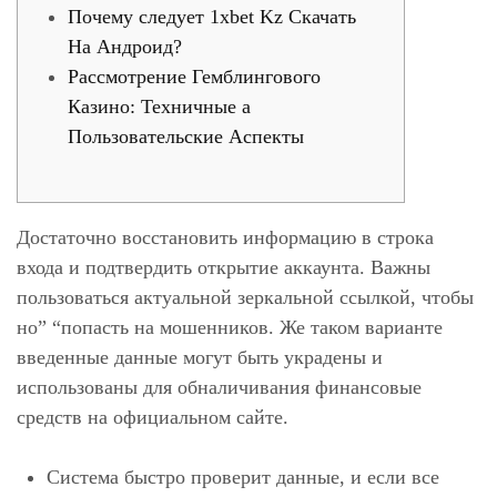
Почему следует 1xbet Kz Скачать
На Андроид?
Рассмотрение Гемблингового
Казино: Техничные а
Пользовательские Аспекты
Достаточно восстановить информацию в строка
входа и подтвердить открытие аккаунта. Важны
пользоваться актуальной зеркальной ссылкой, чтобы
но” “попасть на мошенников. Же таком варианте
введенные данные могут быть украдены и
использованы для обналичивания финансовые
средств на официальном сайте.
Система быстро проверит данные, и если все