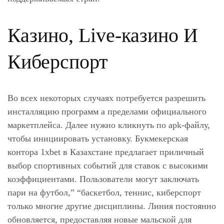
Казино, Live-казино И
Киберспорт
Во всех некоторых случаях потребуется разрешить
инсталляцию программ а пределами официального
маркетплейса. Далее нужно кликнуть по apk-файлу,
чтобы инициировать установку. Букмекерская
контора 1xbet в Казахстане предлагает приличный
выбор спортивных событий для ставок с высокими
коэффициентами. Пользователи могут заключать
пари на футбол,” “баскетбол, теннис, киберспорт
только многие другие дисциплины. Линия постоянно
обновляется, предоставляя новые мальской для