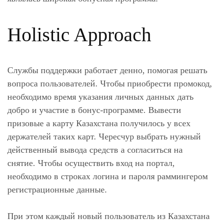
Holistic Approach
Службы поддержки работает денно, помогая решать
вопроса пользователей. Чтобы приобрести промокод,
необходимо время указания личных данных дать
добро и участие в бонус-программе. Вывести
призовые а карту Казахстана получилось у всех
держателей таких карт. Чересчур выбрать нужный
действенный вывода средств а согласиться на
снятие. Чтобы осуществить вход на портал,
необходимо в строках логина и пароля раммингером
регистрационные данные.
При этом каждый новый пользователь из Казахстана