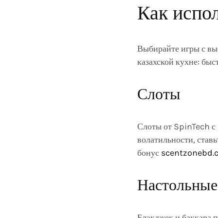
Как испол
Выбирайте игры с вы
казахской кухне: бы
Слоты
Слоты от SpinTech с
волатильности, став
бонус
scentzonebd.
Настольные
Блэкджек и баккара п