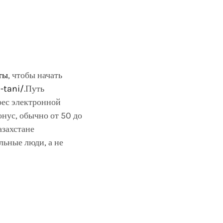
ты
, чтобы начать
-tani/
.Путь
рес электронной
нус, обычно от 50 до
азахстане
альные люди, а не