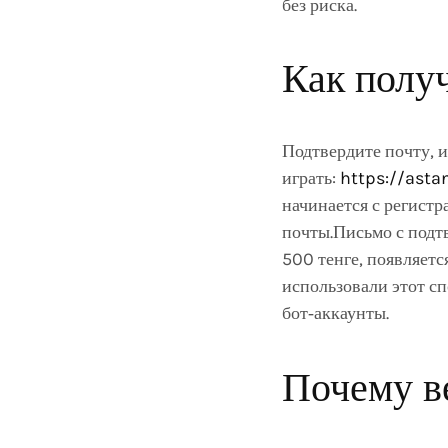
без риска.
Как полу
Подтвердите почту, 
играть:
https://asta
начинается с регистр
почты.Письмо с подт
500 тенге, появляетс
использовали этот спо
бот‑аккаунты.
Почему в