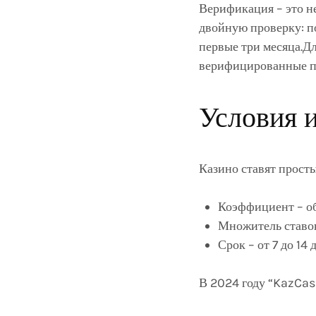
Верификация – это не
двойную проверку: п
первые три месяца.Д
верифицированные п
Условия 
Казино ставят просты
Коэффициент – об
Множитель ставок
Срок – от 7 до 14 
В 2024 году “KazCas