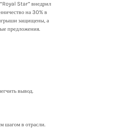
 “Royal Star” внедрил
нничество на 30% в
ыигрыши защищены, а
ые предложения.
егчить вывод.
м шагом в отрасли.