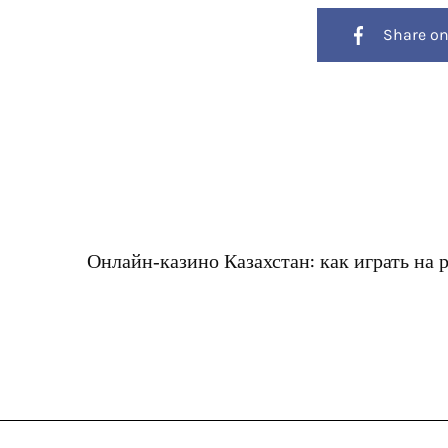
Share on
Онлайн‑казино Казахстан: как играть на 