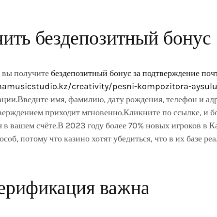
чить бездепозитный бонус
и вы получите
бездепозитный бонус за подтверждение поч
namusicstudio.kz/creativity/pesni-kompozitora-aysulu
ации.Введите имя, фамилию, дату рождения, телефон и ад
верждением приходит мгновенно.Кликните по ссылке, и бо
я в вашем счёте.В 2023 году более 70% новых игроков в К
соб, потому что казино хотят убедиться, что в их базе ре
ерификация важна