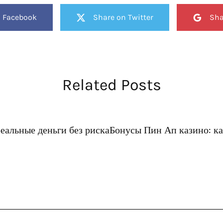
 Facebook
Share on Twitter
Sha
Related Posts
реальные деньги без риска
Бонусы Пин Ап казино: ка