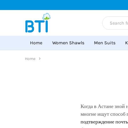
BTI
High-
Sellers
Quality
for
Superior
Home
Women Shawls
Men Suits
K
Choice
|
Women
Shawls
Home
|
Men
Suits
|
Kitchen
Tea
Towel
Когда в Астане зной 
многие ищут способ 
подтверждение почт