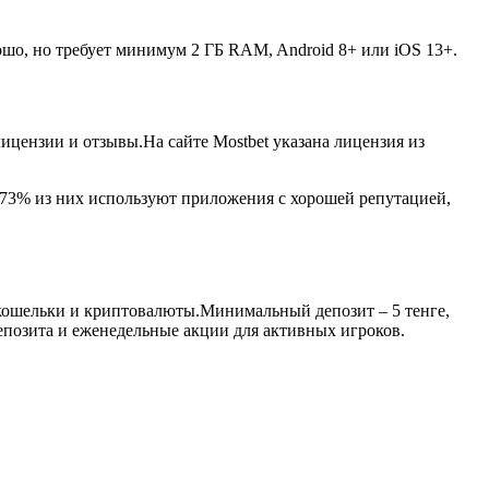
шо, но требует минимум 2 ГБ RAM, Android 8+ или iOS 13+.
ицензии и отзывы.На сайте Mostbet указана лицензия из
но.73% из них используют приложения с хорошей репутацией,
е кошельки и криптовалюты.Минимальный депозит – 5 тенге,
епозита и еженедельные акции для активных игроков.