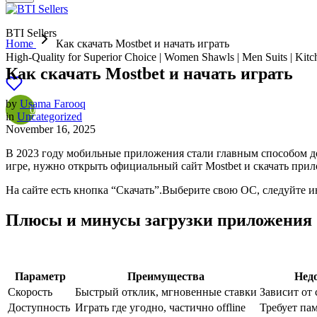
BTI Sellers
Home
Как скачать Mostbet и начать играть
High-Quality for Superior Choice | Women Shawls | Men Suits | Kit
Как скачать Mostbet и начать играть
by
Usama Farooq
0
in
Uncategorized
November 16, 2025
В 2023 году мобильные приложения стали главным способом доступ
игре, нужно открыть официальный сайт Mostbet и скачать прил
На сайте есть кнопка “Скачать”.Выберите свою ОС, следуйте и
Плюсы и минусы загрузки приложения
Параметр
Преимущества
Нед
Скорость
Быстрый отклик, мгновенные ставки
Зависит от 
Доступность
Играть где угодно, частично offline
Требует па