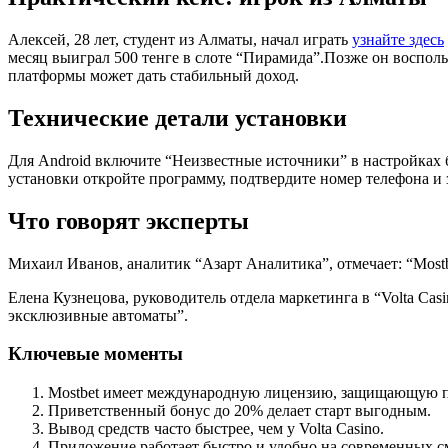
Алексей, 28 лет, студент из Алматы, начал играть
узнайте здесь
месяц выиграл 500 тенге в слоте “Пирамида”.Позже он восполь
платформы может дать стабильный доход.
Технические детали установки
Для Android включите “Неизвестные источники” в настройках 
установки откройте программу, подтвердите номер телефона и 
Что говорят эксперты
Михаил Иванов, аналитик “Азарт Аналитика”, отмечает: “Mostb
Елена Кузнецова, руководитель отдела маркетинга в “Volta Cas
эксклюзивные автоматы”.
Ключевые моменты
Mostbet имеет международную лицензию, защищающую п
Приветственный бонус до 20% делает старт выгодным.
Вывод средств часто быстрее, чем у Volta Casino.
Приложение работает быстро и удобно на современных с