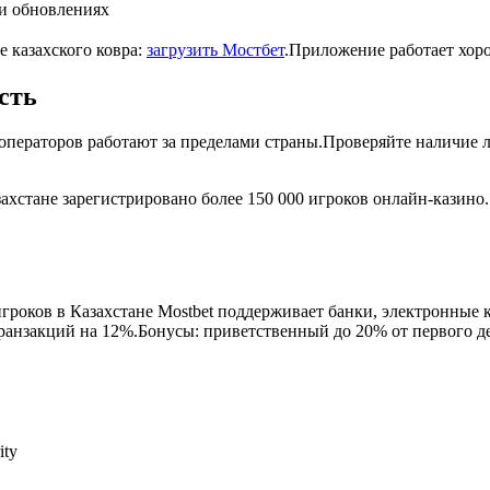
и обновлениях
е казахского ковра:
загрузить Мостбет
.Приложение работает хоро
сть
операторов работают за пределами страны.Проверяйте наличие л
Казахстане зарегистрировано более 150 000 игроков онлайн‑кази
 игроков в Казахстане Mostbet поддерживает банки, электронны
транзакций на 12%.Бонусы: приветственный до 20% от первого д
ity