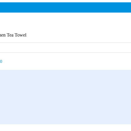
chen Tea Towel
00